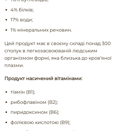
4% білків;
17% води;
1% мінеральних речовин.
Цей продукт має в своєму складі понад 300
сполук в легкозасвоюваній людським
організмом формі, яка близька до кров’яної
плазми.
Продукт насичений вітамінами:
тіамін (В1);
рибофлавіном (В2);
пиридоксином (В6);
фолієвою кислотою (В9);