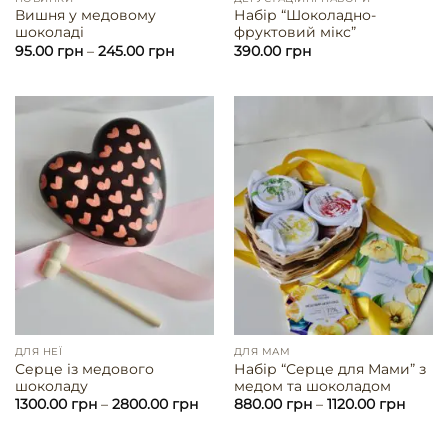
Вишня у медовому
Набір “Шоколадно-
шоколаді
фруктовий мікс”
95.00
грн
–
245.00
грн
390.00
грн
ДЛЯ НЕЇ
ДЛЯ МАМ
Серце із медового
Набір “Серце для Мами” з
шоколаду
медом та шоколадом
1300.00
грн
–
2800.00
грн
880.00
грн
–
1120.00
грн