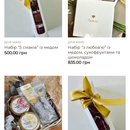
ДЛЯ МАМ
ДЛЯ МАМ
Набір “з любовʼю” із
Набір “5 смаків” із медом
медом, сухофруктами та
500.00
грн
шоколадом
835.00
грн