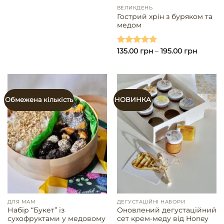
ВЕЛИКДЕНЬ
Гострий хрін з буряком та
медом
Оцінено в
135.00
грн
–
195.00
грн
5.00
з 5
Обмежена кількість
НОВИНКА
ДЛЯ МАМ
ДЕГУСТАЦІЙНІ НАБОРИ
Набір “Букет” із
Оновлений дегустаційний
сухофруктами у медовому
сет крем-меду від Honey