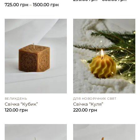
5.00
з 5
Оцінено в
725.00
грн
–
1500.00
грн
5.00
з 5
ВЕЛИКДЕНЬ
ДЛЯ НОВОРІЧНИХ СВЯТ
Свічка “Кубик”
Свічка “Куля”
120.00
грн
220.00
грн