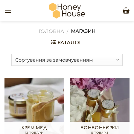
Skip
to
content
ГОЛОВНА
/
МАГАЗИН
КАТАЛОГ
КРЕМ МЕД
БОНБОНЬЄРКИ
12 ТОВАРИ
5 ТОВАРИ