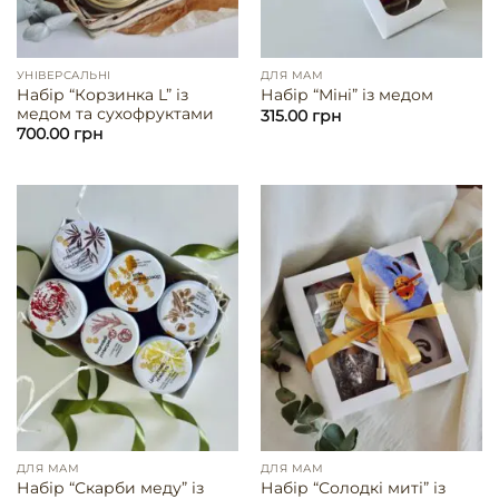
УНІВЕРСАЛЬНІ
ДЛЯ МАМ
Набір “Корзинка L” із
Набір “Міні” із медом
медом та сухофруктами
315.00
грн
700.00
грн
ДЛЯ МАМ
ДЛЯ МАМ
Набір “Скарби меду” із
Набір “Солодкі миті” із