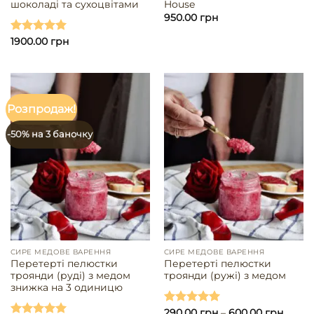
шоколаді та сухоцвітами
House
950.00
грн
Оцінено в
1900.00
грн
5.00
з 5
Розпродаж!
-50% на 3 баночку
СИРЕ МЕДОВЕ ВАРЕННЯ
СИРЕ МЕДОВЕ ВАРЕННЯ
Перетерті пелюстки
Перетерті пелюстки
троянди (руді) з медом
троянди (ружі) з медом
знижка на 3 одиницю
Оцінено в
290.00
грн
–
600.00
грн