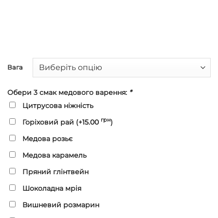
Вага
Обери 3 смак медового варення:
*
Цитрусова ніжність
грн
Горіховий рай (+
15.00
)
Медова розьє
Медова карамель
Пряний глінтвейн
Шоколадна мрія
Вишневий розмарин