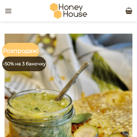
Skip
to
content
Розпродаж!
-50% на 3 баночку