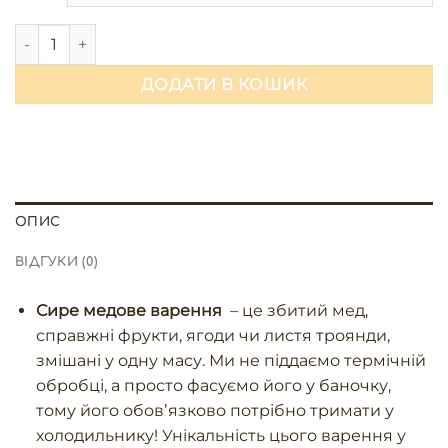
Сире варення з ФЕЙХОА та меду знижка на 3 одиницю кіл
ДОДАТИ В КОШИК
ОПИС
ВІДГУКИ (0)
Сире медове варення
– це збитий мед,
справжні фрукти, ягоди чи листя троянди,
змішані у одну масу. Ми не піддаємо термічній
обробці, а просто фасуємо його у баночку,
тому його обовʼязково потрібно тримати у
холодильнику! Унікальність цього варення у