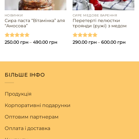
НОВИНКИ
СИРЕ МЕДОВЕ ВАРЕННЯ
Сира паста “Вітамінка” аля
Перетерті пелюстки
“Амосова”
троянди (ружі) з медом
Оцінено в
250.00
грн
–
490.00
грн
Оцінено в
290.00
грн
–
600.00
грн
5.00
з 5
5.00
з 5
БІЛЬШЕ ІНФО
Продукція
Корпоративні подарунки
Оптовим партнерам
Оплата і доставка