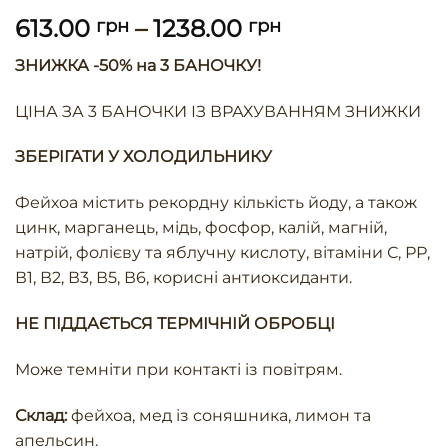
613.00
–
1238.00
грн
грн
ЗНИЖКА -50% на 3 БАНОЧКУ!
ЦІНА ЗА 3 БАНОЧКИ ІЗ ВРАХУВАННЯМ ЗНИЖКИ
ЗБЕРІГАТИ У ХОЛОДИЛЬНИКУ
Фейхоа містить рекордну кількість йоду, а також
цинк, марганець, мідь, фосфор, калій, магній,
натрій, фолієву та яблучну кислоту, вітаміни С, РР,
В1, В2, В3, В5, В6, корисні антиоксиданти.
НЕ ПІДДАЄТЬСЯ ТЕРМІЧНІЙ ОБРОБЦІ
Може темніти при контакті із повітрям.
Склад:
фейхоа, мед із соняшника, лимон та
апельсин.