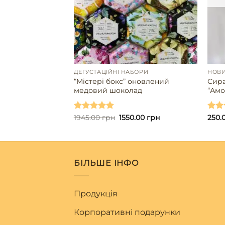
АД
ДЕГУСТАЦІЙНІ НАБОРИ
НОВ
 шоколад із
“Містері бокс” оновлений
Сира
медовий шоколад
“Амо
Оцінено в
1945.00
грн
1550.00
грн
Оцін
250.
5.00
з 5
5.00
БІЛЬШЕ ІНФО
Продукція
Корпоративні подарунки