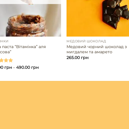
ИНКИ
МЕДОВИЙ ШОКОЛАД
 паста “Вітамінка” аля
Медовий чорний шоколад з
сова”
мигдалем та амарето
265.00
грн
ено в
00
грн
–
490.00
грн
з 5