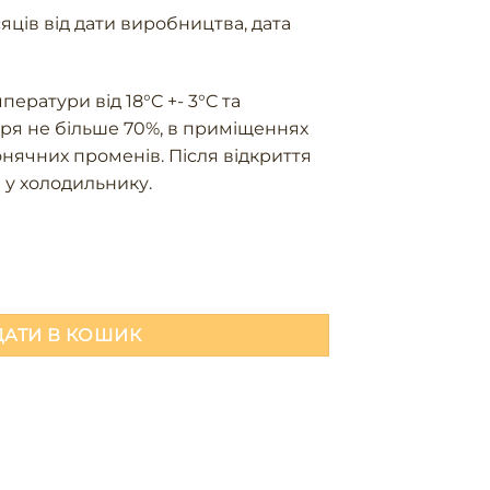
яців від дати виробництва, дата
мператури від 18°C +- 3°C та
ітря не більше 70%, в приміщеннях
нячних променів. Після відкриття
 у холодильнику.
із лавандою кількість
АТИ В КОШИК