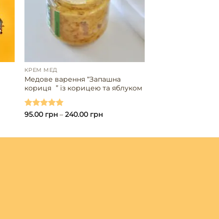
КРЕМ МЕД
Медове варення “Запашна
кориця ” із корицею та яблуком
Оцінено в
95.00
грн
–
240.00
грн
5.00
з 5