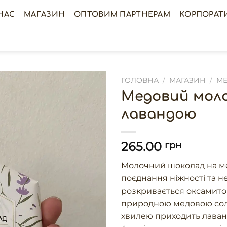
НАС
МАГАЗИН
ОПТОВИМ ПАРТНЕРАМ
КОРПОРАТ
ГОЛОВНА
/
МАГАЗИН
/
М
Медовий моло
лавандою
265.00
грн
Молочний шоколад на ме
поєднання ніжності та н
розкривається оксамито
природною медовою соло
хвилею приходить лаванд