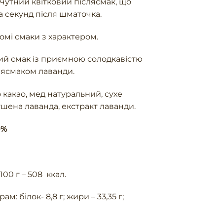
дчутний квітковий післясмак, що
а секунд після шматочка.
омі смаки з характером.
 смак із приємною солодкавістю
лясмаком лаванди.
 какао, мед натуральний, сухе
шена лаванда, екстракт лаванди.
0%
100 г – 508 ккал.
ам: білок- 8,8 г; жири – 33,35 г;