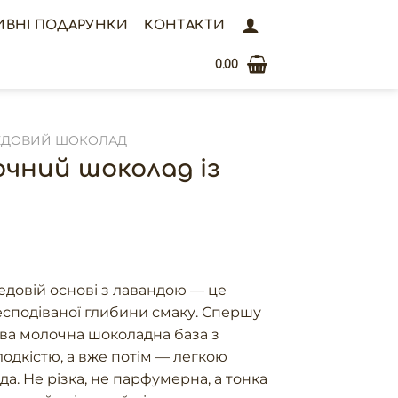
ИВНІ ПОДАРУНКИ
КОНТАКТИ
0.00
ЕДОВИЙ ШОКОЛАД
чний шоколад із
довій основі з лавандою — це
есподіваної глибини смаку. Спершу
ва молочна шоколадна база з
дкістю, а вже потім — легкою
а. Не різка, не парфумерна, а тонка