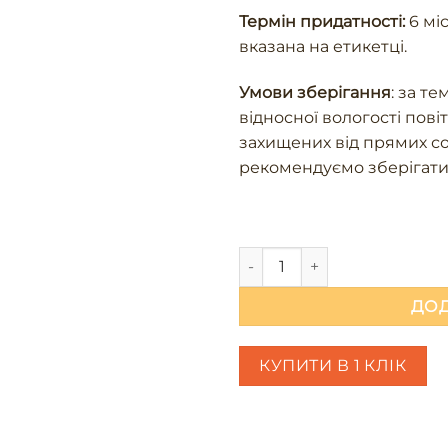
Термін придатності:
6 міс
вказана на етикетці.
Умови зберігання
: за те
відносної вологості пов
захищених від прямих со
рекомендуємо зберігати
Медовий молочний шоколад 
ДОД
КУПИТИ В 1 КЛІК