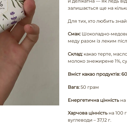
й делікатна — як ледь ві
залишається ще на кільк
Для тих, хто любить знай
Смак:
Шоколадно-медовий
меду разом із леким піс
Склад:
какао терте, масло
молоко знежирене 1%, су
Вміст какао продуктів: 6
Вага:
50 грам
Енергетична цінність
на 
Харчова цінність
на 100 гр
вуглеводи – 37,12 г.