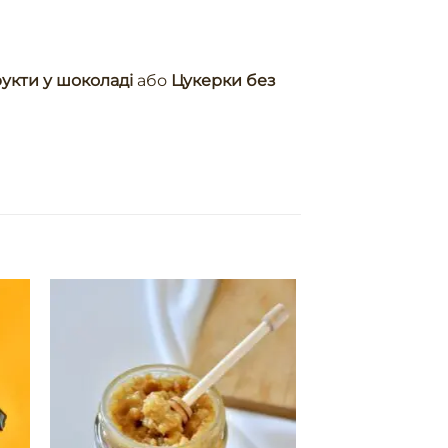
укти у шоколаді
або
Цукерки без