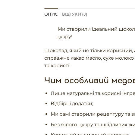
ОПИС
ВІДГУКИ (0)
Ми створили ідеальний шоколад
цукру!
Шоколад, який не тільки корисний,
справжнє какао масло, сухе молоко
та користі.
Чим особливий медо
Лише натуральні та корисні інгре
Відбірні додатки;
Ми самі створили рецептуру та 
Без білого цукру та шкідливих жи
Корисний та смачний перекус;