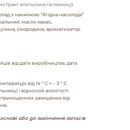
екстракт апельсина та лимону
)
ад з начинкою “Ягідна насолода”
ральний, масло какао,
 бузина, смородина, ароматизатор
яців від дати виробництва, дата
мпературі від 14 ° C + – 3 ° C
ьнику) і відносній вологості
в приміщеннях захищених від
ів.
 основі або до закінчення запасів
едовий шоколад кількість