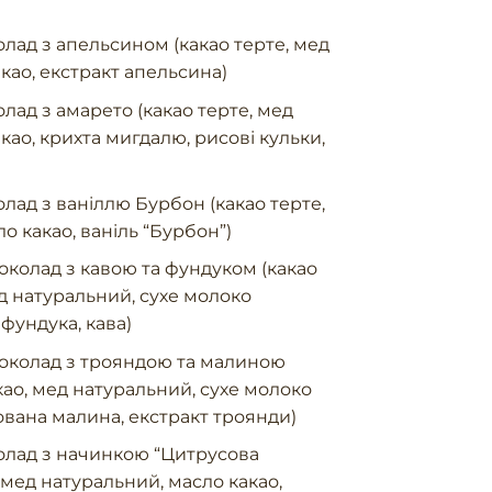
ад з апельсином (какао терте, мед
као, екстракт апельсина)
ад з амарето (какао терте, мед
као, крихта мигдалю, рисові кульки,
ад з ваніллю Бурбон (какао терте,
о какао, ваніль “Бурбон”)
олад з кавою та фундуком (какао
ед натуральний, сухе молоко
 фундука, кава)
колад з трояндою та малиною
акао, мед натуральний, сухе молоко
ована малина, екстракт троянди)
лад з начинкою “Цитрусова
, мед натуральний, масло какао,