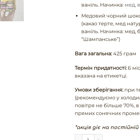
ваніль. Начинка:
мед, 
Медовий чорний шокол
(какао терте, мед нату
ваніль. Начинка: мед,
“Шампанське”)
Вага загальна:
425 грам
Термін придатності:
6 міс
вказана на етикетці.
Умови зберігання:
при те
(рекомендуємо у холодил
повітря не більше 70%, 
прямих сонячних промен
*акція діє на постійній
"Містері бокс" оновлений м