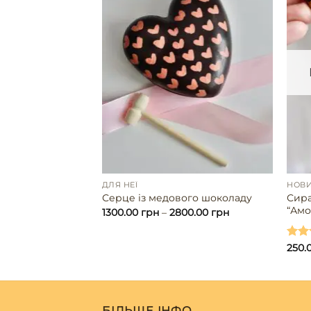
АД
ДЛЯ НЕЇ
НОВ
ний шоколад із
Сира
Серце із медового шоколаду
ко-кориця
“Амо
1300.00
грн
–
2800.00
грн
Оцін
250.
5.00
БІЛЬШЕ ІНФО