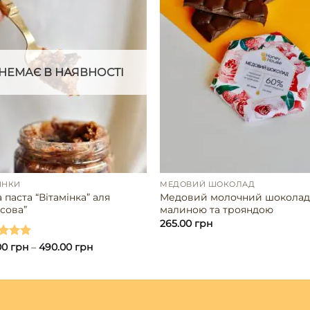
НЕМАЄ В НАЯВНОСТІ
ИНКИ
МЕДОВИЙ ШОКОЛАД
 паста “Вітамінка” аля
Медовий молочний шоколад 
сова”
малиною та трояндою
265.00
грн
ено в
00
грн
–
490.00
грн
з 5