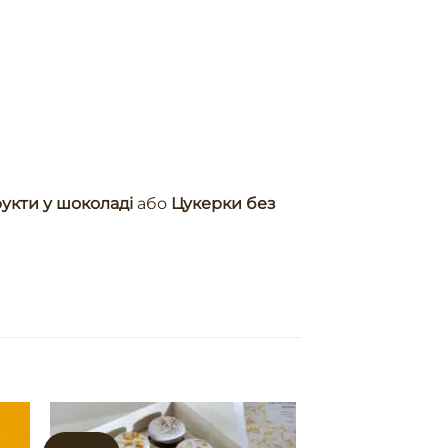
укти у шоколаді
або
Цукерки без