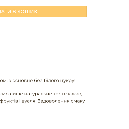
АТИ В КОШИК
ом, а основне без білого цукру!
ємо лише натуральне терте какао,
фруктів і вуаля! Задоволення смаку