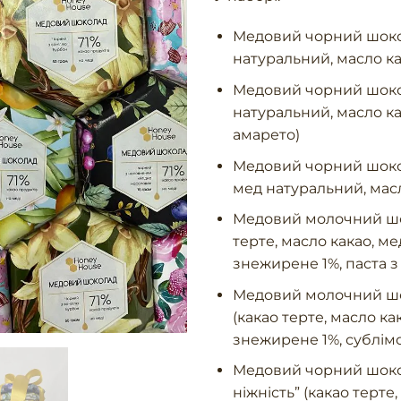
Медовий чорний шокол
натуральний, масло ка
Медовий чорний шокол
натуральний, масло ка
амарето)
Медовий чорний шокол
мед натуральний, масл
Медовий молочний шок
терте, масло какао, м
знежирене 1%, паста з
Медовий молочний шо
(какао терте, масло к
знежирене 1%, сублім
Медовий чорний шоко
ніжність” (какао терте