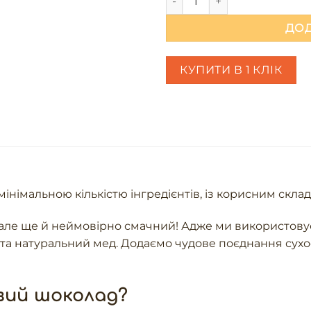
ДОД
КУПИТИ В 1 КЛІК
інімальною кількістю інгредієнтів, із корисним склад
 але ще й неймовірно смачний! Адже ми використову
 та натуральний мед. Додаємо чудове поєднання сухо
вий шоколад?