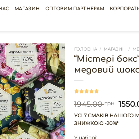
НАС
МАГАЗИН
ОПТОВИМ ПАРТНЕРАМ
КОРПОРАТ
ГОЛОВНА
/
МАГАЗИН
/
М
“Містері бокс
медовий шок
Рейтинг
1
1945.00
1550
грн
5.00
з 5
на основі
опитування
УСІ 7 СМАКІВ НАШОГО
покупця
ЗНИЖКОЮ -20%*
У наборі: