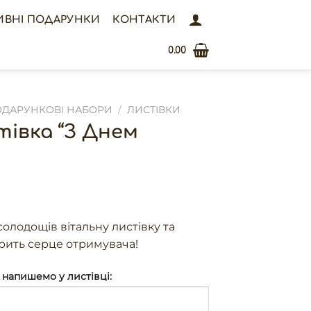
ИВНІ ПОДАРУНКИ
КОНТАКТИ
0.00
ДАРУНКОВІ НАБОРИ
/
ЛИСТІВКИ
тівка “З Днем
олодощів вітальну листівку та
орить серце отримувача!
 напишемо у листівці: