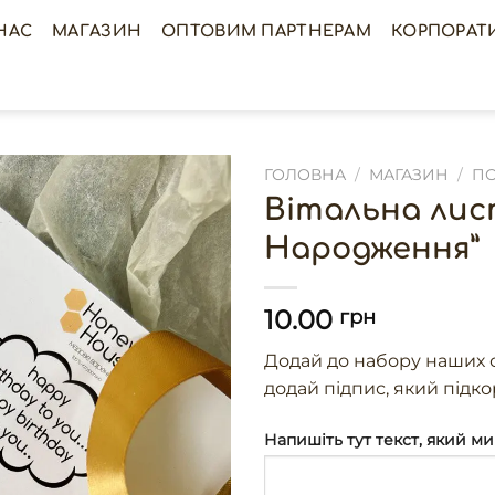
НАС
МАГАЗИН
ОПТОВИМ ПАРТНЕРАМ
КОРПОРАТ
ГОЛОВНА
/
МАГАЗИН
/
ПО
Вітальна лис
Народження”
10.00
грн
Додай до набору наших с
додай підпис, який підк
Напишіть тут текст, який ми