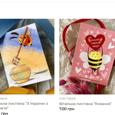
ІВКИ
ЛИСТІВКИ
льна листівка “З України з
Вітальна листівка “Кохання”
вʼю”
7.00
грн
0
грн