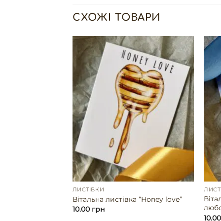
СХОЖІ ТОВАРИ
ЛИСТІВКИ
ЛИСТ
Віта
ка “Бабуся”
Вітальна листівка “Honey love”
любо
10.00
грн
10.0