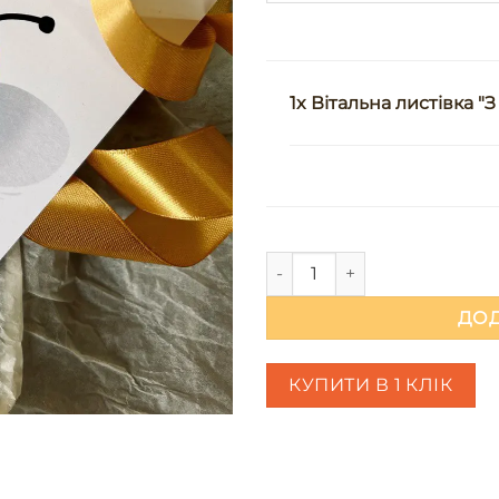
1x Вітальна листівка 
Вітальна листівка "З Днем Н
ДОД
КУПИТИ В 1 КЛІК