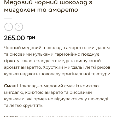
Медовий чорний шоколад з
мигдалем та амарето
265.00
грн
Чорний медовий шоколад з амаретто, мигдалем
та рисовими кульками гармонійно поєднує
гіркоту какао, солодкість меду та вишуканий
аромат амаретто. Хрусткий мигдаль і легкі рисові
кульки надають шоколаду оригінальної текстури
Смак:
Шоколадно-медовий смак із крихтою
мигдалю, крихтою амарето та рисовими
кульками, які приємно відчуваються у шоколаді
та легко хрумтять.