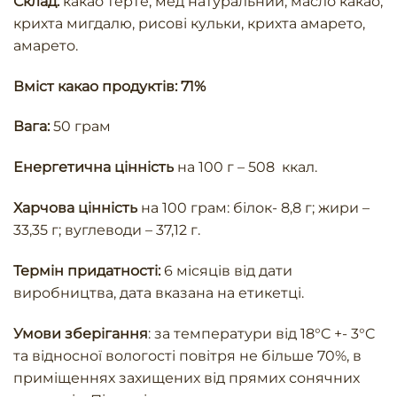
Склад:
какао терте, мед натуральний, масло какао,
крихта мигдалю, рисові кульки, крихта амарето,
амарето.
Вміст какао продуктів: 71%
Вага:
50 грам
Енергетична цінність
на 100 г – 508 ккал.
Харчова цінність
на 100 грам: білок- 8,8 г; жири –
33,35 г; вуглеводи – 37,12 г.
Термін придатності:
6 місяців від дати
виробництва, дата вказана на етикетці.
Умови зберігання
: за температури від 18°C +- 3°C
та відносної вологості повітря не більше 70%, в
приміщеннях захищених від прямих сонячних