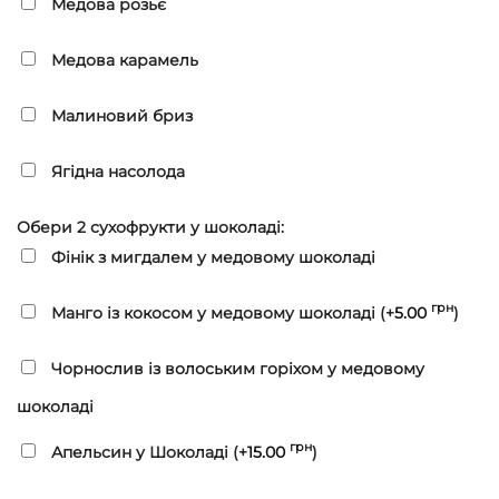
Медова розьє
Медова карамель
Малиновий бриз
Ягідна насолода
Обери 2 сухофрукти у шоколаді:
Фінік з мигдалем у медовому шоколаді
грн
Манго із кокосом у медовому шоколаді (+
5.00
)
Чорнослив із волоським горіхом у медовому
шоколаді
грн
Апельсин у Шоколаді (+
15.00
)